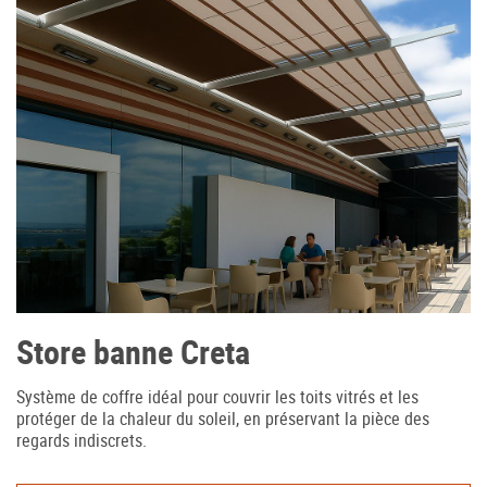
Accès professionnel
Generador de precios CYPE
Téléchargements
Store banne Creta
Blog
Contactez-nous
Système de coffre idéal pour couvrir les toits vitrés et les
protéger de la chaleur du soleil, en préservant la pièce des
regards indiscrets.
France (Français)