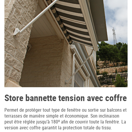
Accès professionnel
Generador de precios CYPE
Téléchargements
Blog
Store bannette tension avec coffre
Contactez-nous
Permet de protéger tout type de fenêtre ou sortie sur balcons et
terrasses de manière simple et économique. Son inclinaison
France (Français)
peut être réglée jusqu’à 180º afin de couvrir toute la fenêtre. La
version avec coffre garantit la protection totale du tissu.