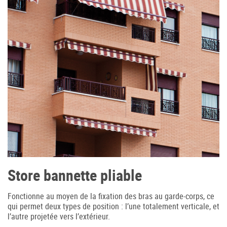
Accès professionnel
Generador de precios CYPE
Téléchargements
Blog
Store bannette pliable
Contactez-nous
Fonctionne au moyen de la fixation des bras au garde-corps, ce
qui permet deux types de position : l’une totalement verticale, et
France (Français)
l’autre projetée vers l’extérieur.