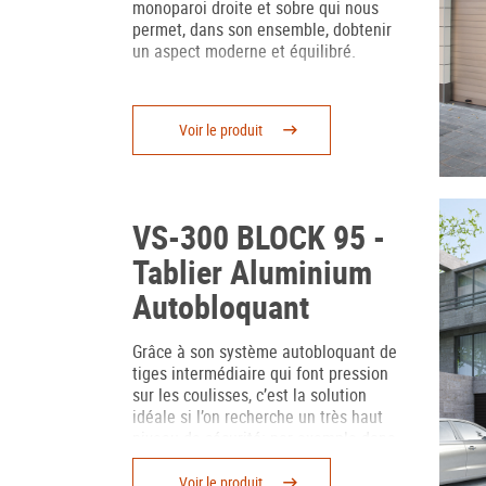
monoparoi droite et sobre qui nous
permet, dans son ensemble, dobtenir
un aspect moderne et équilibré.
Voir le produit
VS-300 BLOCK 95 -
Tablier Aluminium
Autobloquant
Grâce à son système autobloquant de
tiges intermédiaire qui font pression
sur les coulisses, c’est la solution
idéale si l’on recherche un très haut
niveau de sécurité: par exemple dans
les bijouteries, les établissements
bancaires ou les logements au rez-de-
Voir le produit