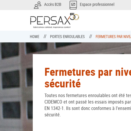
Accès B2B
Espace professionnel
HOME
PORTES ENROULABLES
FERMETURES PAR NIVE
Fermetures par niv
sécurité
Toutes nos fermetures enroulables ont été tes
CIDEMCO et ont passé les essais imposés pa
EN 1342-1. Ils sont donc conformes à l'ensem
sécurité.