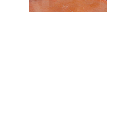
ue très
on ajourée