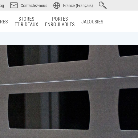
log
Contactez-nous
France (Français)
STORES
PORTES
IRES
JALOUSIES
ET RIDEAUX
ENROULABLES