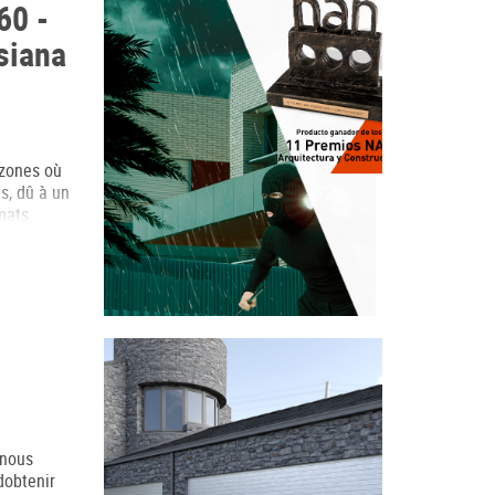
60 -
siana
 zones où
s, dû à un
mats
 à des
0 km/h.
 nous
dobtenir