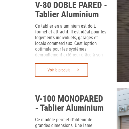
V-80 DOBLE PARED -
Tablier Aluminium
Ce tablier en aluminium est doit,
formel et attractif. Il est idéal pour les
logements individuels, garages et
locals commerciaux. Cest loption
optimale pour les systèmes
denroullement extérieur grâce à son
design droit. Il existe en version mono-
paroi avec une option de lames
Voir le produit
ajourées avec méthacrylate pour
donner plus de visibilité aux vitrines
du local.
V-100 MONOPARED
- Tablier Aluminium
Ce modèle permet d’obtenir de
grandes dimensions. Une lame