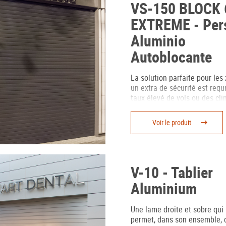
VS-150 BLOCK 
EXTREME - Per
Aluminio
Autoblocante
La solution parfaite pour les
un extra de sécurité est requi
taux élevé de vols ou des cli
extrêmes, puisqu’elle résiste
vents violents de plus de 22
Voir le produit
V-10 - Tablier
Aluminium
Une lame droite et sobre qui
permet, dans son ensemble, 