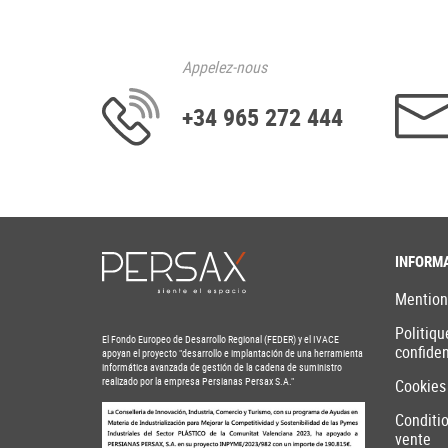
Appelez-nous
+34 965 272 444
INFORM
Mention
Politiqu
El Fondo Europeo de Desarrollo Regional (FEDER) y el IVACE
confiden
apoyan el proyecto "desarrollo e implantación de una herramienta
informática avanzada de gestión de la cadena de suministro
realizado por la empresa Persianas Persax S.A."
Cookies
Conditi
vente