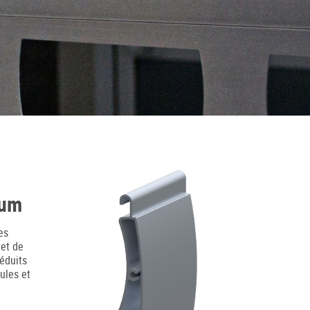
ium
es
met de
réduits
ules et