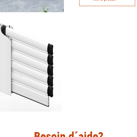
donnant une touche esthétiq
attrayante, permettant l’opti
et microperforée
Besoin d´aide?