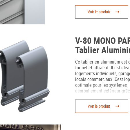
Voir le produit
V-80 MONO PAR
Tablier Alumin
Ce tablier en aluminium est d
formel et attractif. Il est idéa
logements individuels, garag
locals commerciaux. Cest lop
optimale pour les systèmes
denroullement extérieur grâc
design droit. Il existe en ver
paroi avec une option de la
Voir le produit
ajourées avec méthacrylate 
donner plus de visibilité aux 
du local.