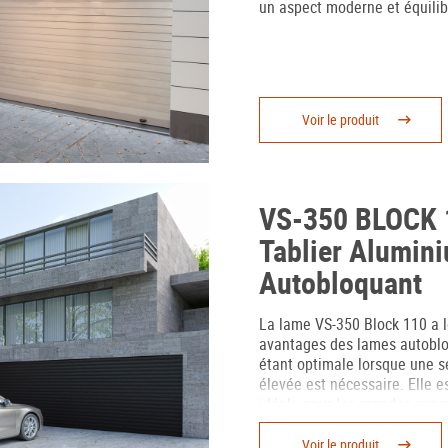
un aspect moderne et équilib
Voir le produit
VS-350 BLOCK 
Tablier Alumin
Autobloquant
La lame VS-350 Block 110 a 
avantages des lames autoblo
étant optimale lorsque une s
élevée est nécessaire. Elle e
idéale pour les grandes super
nécessitent le passage de la
Cette lame a l’avantage d’êtr
Voir le produit