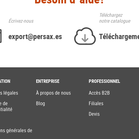
Téléchargez
Écrivez-nous
notre catalogue
export@persax.es
Téléchargem
ATION
ENTREPRISE
PROFESSIONNEL
s légales
À propos de nous
Accès B2B
e de
Blog
Filiales
tialité
Devis
ons générales de