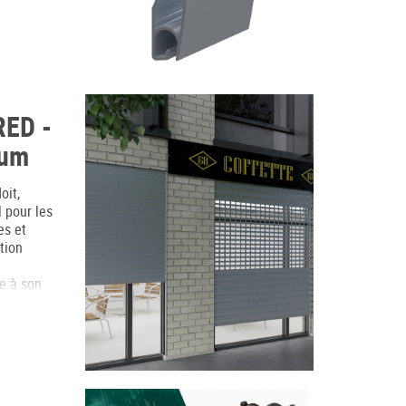
ED -
ium
oit,
l pour les
es et
tion
e à son
sion mono-
mes
pour
vitrines