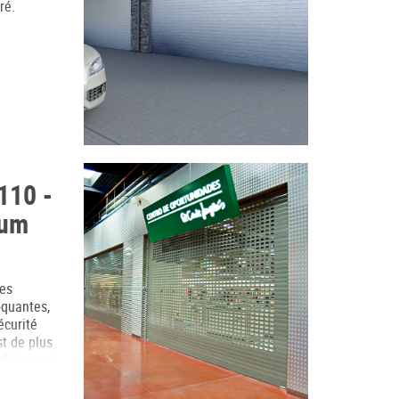
ré.
110 -
ium
les
quantes,
écurité
st de plus
ficies qui
 lumière.
e plate,