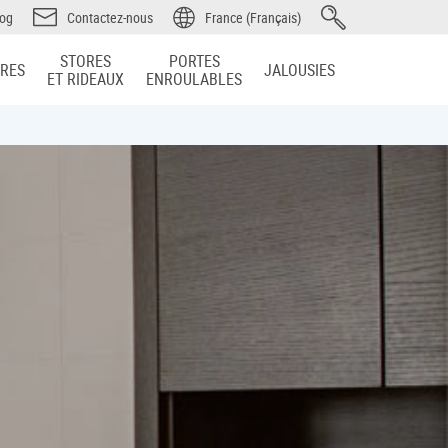
log
Contactez-nous
France (Français)
STORES
PORTES
IRES
JALOUSIES
ET RIDEAUX
ENROULABLES