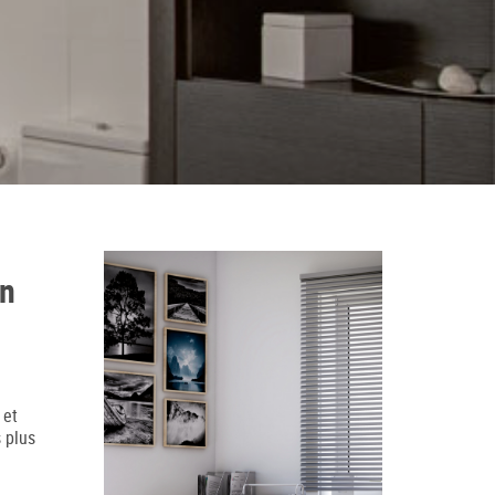
en
 et
 plus