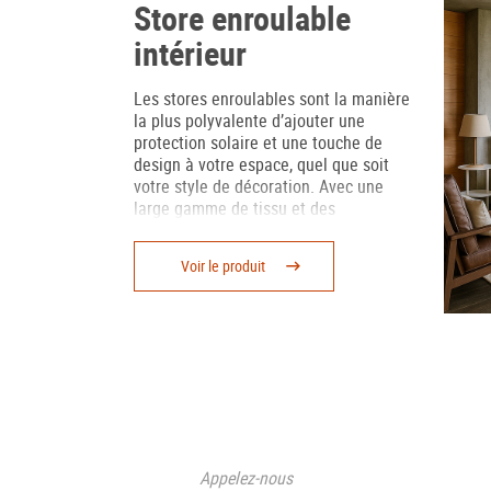
Store enroulable
intérieur
Les stores enroulables sont la manière
la plus polyvalente d’ajouter une
protection solaire et une touche de
design à votre espace, quel que soit
votre style de décoration. Avec une
large gamme de tissu et des
matériaux solides, ces stores sont
parfaits pour les fenêtres, baies
Voir le produit
vitrées, ou pour séparer différentes
atmosphères.
Appelez-nous