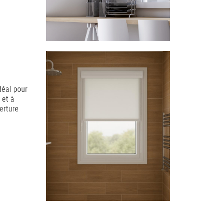
déal pour
 et à
erture