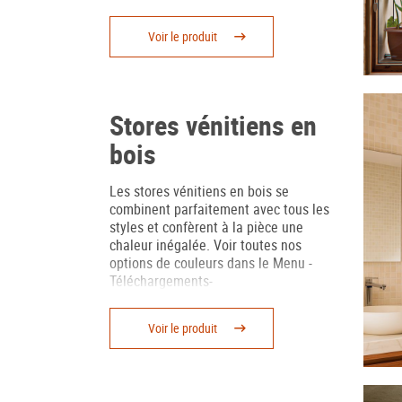
d’une grande partie de l’Espagne.
Fabriquées en bois et en PVC, nous les
Voir le produit
proposons dans de multiples couleurs,
afin d’apporter une touche personnelle
à votre habitat. Elles fusionnent à la
perfection avec de nombreux styles.
Stores vénitiens en
bois
Les stores vénitiens en bois se
combinent parfaitement avec tous les
styles et confèrent à la pièce une
chaleur inégalée. Voir toutes nos
options de couleurs dans le Menu -
Téléchargements-
Voir le produit