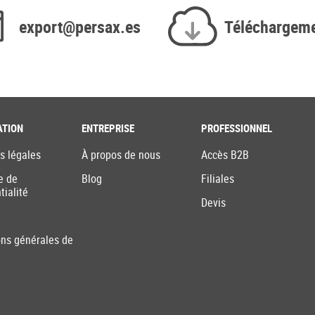
export@persax.es
Téléchargem
ATION
ENTREPRISE
PROFESSIONNEL
s légales
À propos de nous
Accès B2B
e de
Blog
Filiales
tialité
Devis
ons générales de