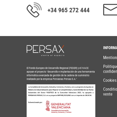
+34 965 272 444
INFORM
Mention
Politiqu
El Fondo Europeo de Desarrollo Regional (FEDER) y el IVACE
confiden
apoyan el proyecto "desarrollo e implantación de una herramienta
informática avanzada de gestión de la cadena de suministro
realizado por la empresa Persianas Persax S.A."
Cookies
Conditi
vente