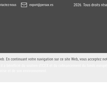
2026. Tous droits rés
tactez-nous
export@persax.es
web. En continuant votre navigation sur ce site Web, vous acceptez not
il a bénéficié du soutien d'ICEX et du cofinancement du fonds euro
prise et de son environnement.