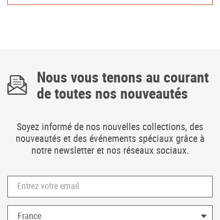
Nous vous tenons au courant
de toutes nos nouveautés
Accès professionnel
Generador de precios CYPE
Soyez informé de nos nouvelles collections, des
Téléchargements
nouveautés et des événements spéciaux grâce à
notre newsletter et nos réseaux sociaux.
Blog
Contactez-nous
Entrez votre email
France (Français)
Pays *
France