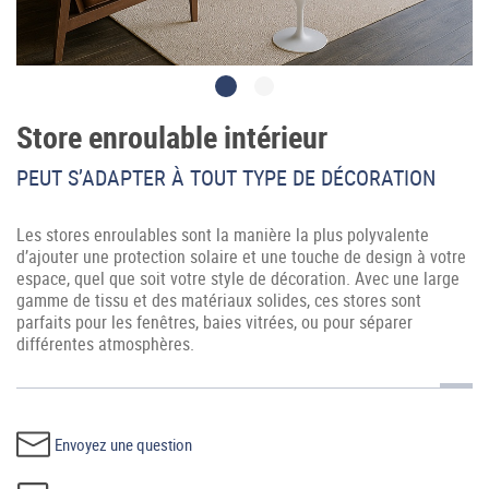
Store enroulable intérieur
PEUT S’ADAPTER À TOUT TYPE DE DÉCORATION
Accès professionnel
Les stores enroulables sont la manière la plus polyvalente
Generador de precios CYPE
d’ajouter une protection solaire et une touche de design à votre
espace, quel que soit votre style de décoration. Avec une large
Téléchargements
gamme de tissu et des matériaux solides, ces stores sont
parfaits pour les fenêtres, baies vitrées, ou pour séparer
différentes atmosphères.
Blog
Contactez-nous
Envoyez une question
France (Français)