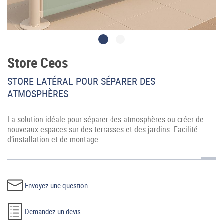
Store Ceos
STORE LATÉRAL POUR SÉPARER DES
Accès professionnel
ATMOSPHÈRES
Generador de precios CYPE
La solution idéale pour séparer des atmosphères ou créer de
nouveaux espaces sur des terrasses et des jardins. Facilité
Téléchargements
d’installation et de montage.
Blog
Contactez-nous
Envoyez une question
France (Français)
Demandez un devis