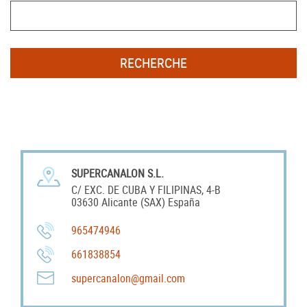
RECHERCHE
Accès professionnel
Generador de precios CYPE
SUPERCANALON S.L.
Téléchargements
C/ EXC. DE CUBA Y FILIPINAS, 4-B
03630 Alicante (SAX) España
Blog
965474946
Contactez-nous
661838854
supercanalon@gmail.com
France (Français)