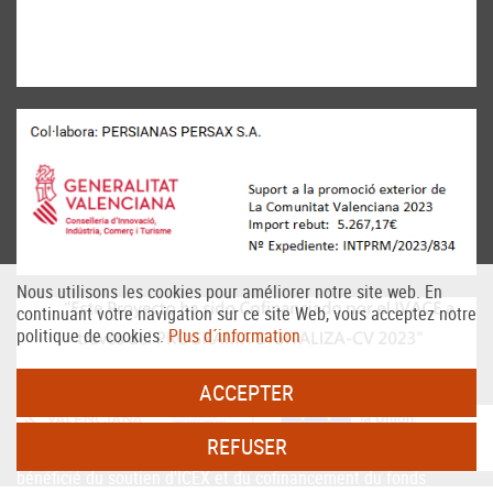
Nous utilisons les cookies pour améliorer notre site web. En
continuant votre navigation sur ce site Web, vous acceptez notre
politique de cookies.
Plus d´information
ACCEPTER
REFUSER
PERSAX, S.A. Dans le cadre du programme ICEX Next, il a
bénéficié du soutien d'ICEX et du cofinancement du fonds