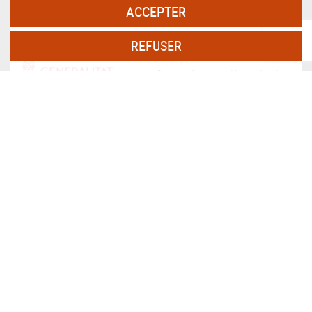
ACCEPTER
REFUSER
PERSAX, S.A. Dans le cadre du programme ICEX Next, il a
bénéficié du soutien d'ICEX et du cofinancement du fonds
européen FEDER. Le but de cet accompagnement est de
contribuer au développement international de l'entreprise et de
son environnement.