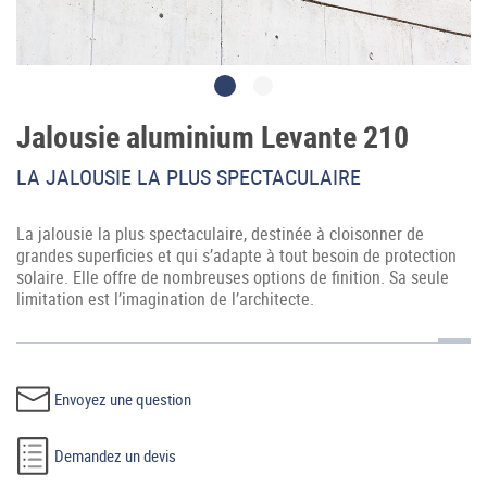
Jalousie aluminium Levante 210
LA JALOUSIE LA PLUS SPECTACULAIRE
Accès professionnel
La jalousie la plus spectaculaire, destinée à cloisonner de
Generador de precios CYPE
grandes superficies et qui s’adapte à tout besoin de protection
solaire. Elle offre de nombreuses options de finition. Sa seule
Téléchargements
limitation est l’imagination de l’architecte.
Blog
Contactez-nous
Envoyez une question
France (Français)
Demandez un devis