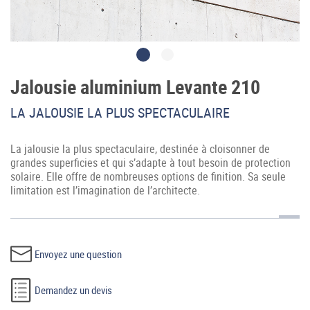
Jalousie aluminium Levante 210
LA JALOUSIE LA PLUS SPECTACULAIRE
Accès professionnel
La jalousie la plus spectaculaire, destinée à cloisonner de
Generador de precios CYPE
grandes superficies et qui s’adapte à tout besoin de protection
solaire. Elle offre de nombreuses options de finition. Sa seule
Téléchargements
limitation est l’imagination de l’architecte.
Blog
Contactez-nous
Envoyez une question
France (Français)
Demandez un devis