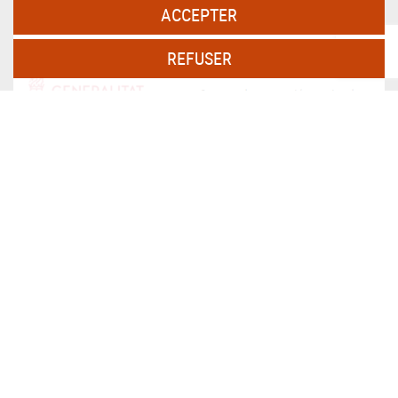
ACCEPTER
REFUSER
PERSAX, S.A. Dans le cadre du programme ICEX Next, il a
bénéficié du soutien d'ICEX et du cofinancement du fonds
européen FEDER. Le but de cet accompagnement est de
contribuer au développement international de l'entreprise et de
son environnement.