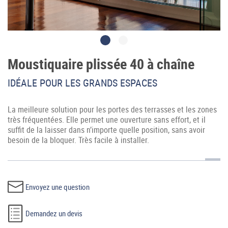
Moustiquaire plissée 40 à chaîne
IDÉALE POUR LES GRANDS ESPACES
Accès professionnel
La meilleure solution pour les portes des terrasses et les zones
Generador de precios CYPE
très fréquentées. Elle permet une ouverture sans effort, et il
suffit de la laisser dans n’importe quelle position, sans avoir
Téléchargements
besoin de la bloquer. Très facile à installer.
Blog
Contactez-nous
Envoyez une question
France (Français)
Demandez un devis