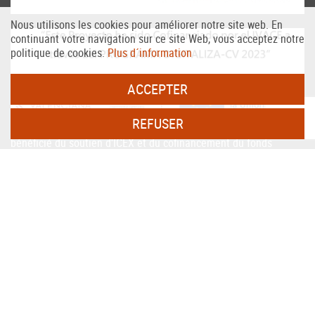
Nous utilisons les cookies pour améliorer notre site web. En
continuant votre navigation sur ce site Web, vous acceptez notre
politique de cookies.
Plus d´information
ACCEPTER
REFUSER
PERSAX, S.A. Dans le cadre du programme ICEX Next, il a
bénéficié du soutien d'ICEX et du cofinancement du fonds
européen FEDER. Le but de cet accompagnement est de
contribuer au développement international de l'entreprise et de
son environnement.
Fonds européen de développement régional
Une façon de faire de l'Europe