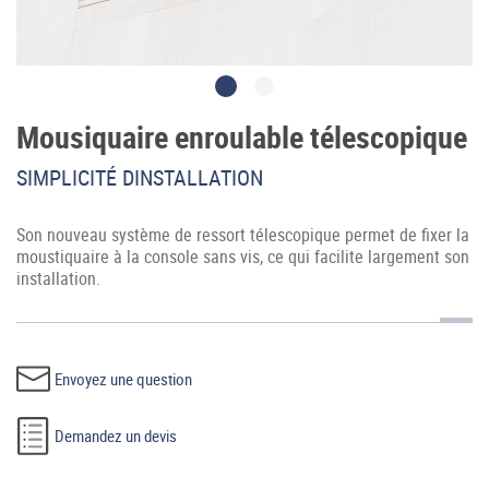
Mousiquaire enroulable télescopique
SIMPLICITÉ DINSTALLATION
Accès professionnel
Son nouveau système de ressort télescopique permet de fixer la
Generador de precios CYPE
moustiquaire à la console sans vis, ce qui facilite largement son
installation.
Téléchargements
Blog
Envoyez une question
Contactez-nous
Demandez un devis
France (Français)