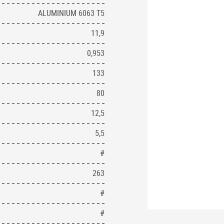
ALUMINIUM 6063 T5
11,9
0,953
133
80
12,5
5,5
#
263
#
#