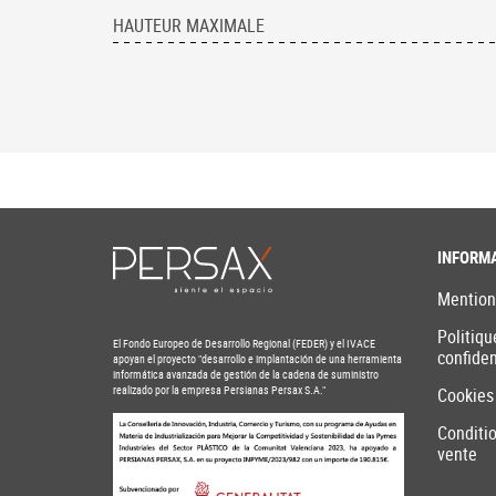
HAUTEUR MAXIMALE
INFORM
Mention
Politiqu
El Fondo Europeo de Desarrollo Regional (FEDER) y el IVACE
confiden
apoyan el proyecto "desarrollo e implantación de una herramienta
informática avanzada de gestión de la cadena de suministro
realizado por la empresa Persianas Persax S.A."
Cookies
Conditi
vente