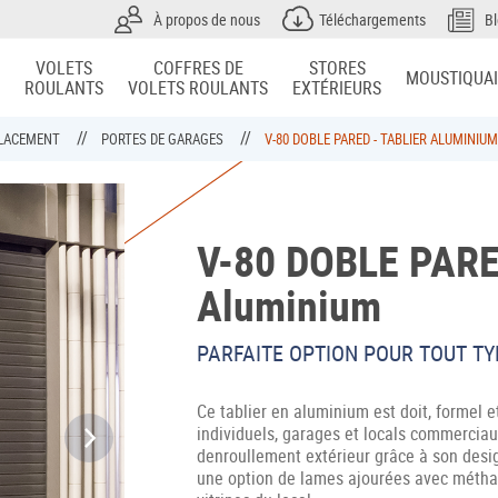
À propos de nous
Téléchargements
B
VOLETS
COFFRES DE
STORES
MOUSTIQUA
ROULANTS
VOLETS ROULANTS
EXTÉRIEURS
PLACEMENT
PORTES DE GARAGES
V-80 DOBLE PARED - TABLIER ALUMINIUM
V-80 DOBLE PARED
Aluminium
PARFAITE OPTION POUR TOUT T
Ce tablier en aluminium est doit, formel et
individuels, garages et locals commerciau
denroullement extérieur grâce à son desig
une option de lames ajourées avec méthacr