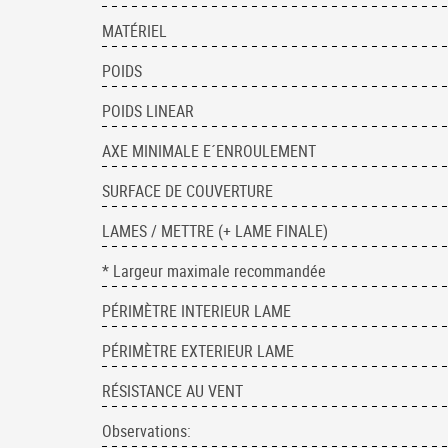
MATÉRIEL
POIDS
POIDS LINEAR
AXE MINIMALE E´ENROULEMENT
SURFACE DE COUVERTURE
LAMES / METTRE (+ LAME FINALE)
* Largeur maximale recommandée
PÉRIMÈTRE INTERIEUR LAME
PÉRIMÈTRE EXTERIEUR LAME
RÉSISTANCE AU VENT
Observations: