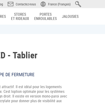
log
Contactez-nous
France (Français)
STORES
PORTES
IRES
JALOUSIES
ET RIDEAUX
ENROULABLES
 - Tablier
YPE DE FERMETURE
 attractif. Il est idéal pour les logements
x. Cest loption optimale pour les systèmes
n droit. Il existe en version mono-paroi avec
ylate pour donner plus de visibilité aux