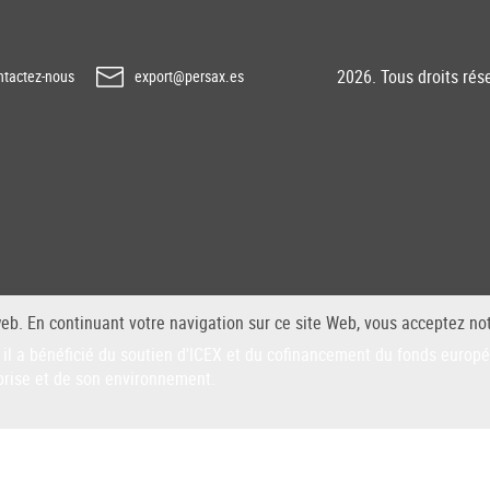
2026. Tous droits rés
tactez-nous
export@persax.es
web. En continuant votre navigation sur ce site Web, vous acceptez not
il a bénéficié du soutien d'ICEX et du cofinancement du fonds euro
prise et de son environnement.