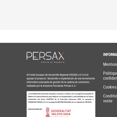
INFORM
Mention
Politiqu
El Fondo Europeo de Desarrollo Regional (FEDER) y el IVACE
confiden
apoyan el proyecto "desarrollo e implantación de una herramienta
informática avanzada de gestión de la cadena de suministro
realizado por la empresa Persianas Persax S.A."
Cookies
Conditi
vente