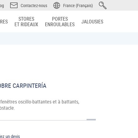
log
Contactez-nous
France (Français)
STORES
PORTES
IRES
JALOUSIES
ET RIDEAUX
ENROULABLES
BRE CARPINTERÍA
fenêtres oscillo-battantes et à battants,
bstacle.
z un devis