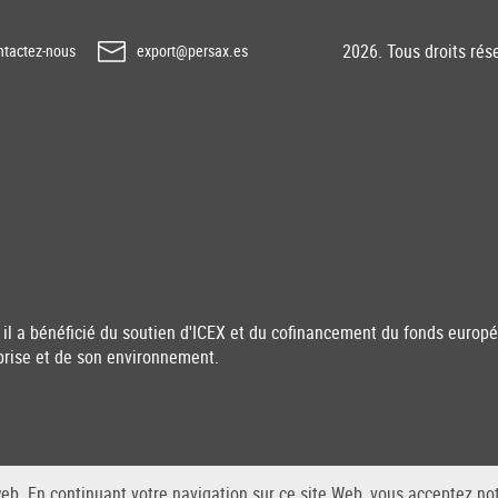
2026. Tous droits rés
tactez-nous
export@persax.es
il a bénéficié du soutien d'ICEX et du cofinancement du fonds euro
prise et de son environnement.
web. En continuant votre navigation sur ce site Web, vous acceptez not