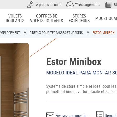
À propos de nous
Téléchargements
B
VOLETS
COFFRES DE
STORES
MOUSTIQUA
ROULANTS
VOLETS ROULANTS
EXTÉRIEURS
R EMPLACEMENT
RIDEAUX POUR TERRASSES ET JARDINS
ESTOR MINIBOX
Estor Minibox
MODELO IDEAL PARA MONTAR SO
Système de store simple et idéal pour les 
permettant une ouverture facile et sans o
Envoyez une question
Demande