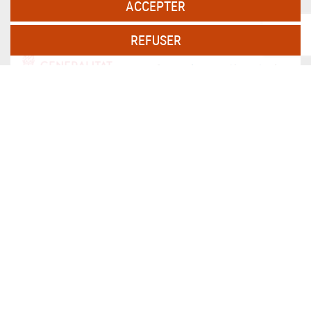
ACCEPTER
REFUSER
PERSAX, S.A. Dans le cadre du programme ICEX Next, il a
bénéficié du soutien d'ICEX et du cofinancement du fonds
européen FEDER. Le but de cet accompagnement est de
contribuer au développement international de l'entreprise et de
son environnement.