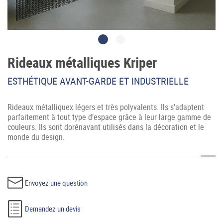
Rideaux métalliques Kriper
ESTHÉTIQUE AVANT-GARDE ET INDUSTRIELLE
Accès professionnel
Rideaux métalliquex légers et très polyvalents. Ils s’adaptent
Generador de precios CYPE
parfaitement à tout type d’espace grâce à leur large gamme de
couleurs. Ils sont dorénavant utilisés dans la décoration et le
Téléchargements
monde du design.
Blog
Contactez-nous
Envoyez une question
France (Français)
Demandez un devis