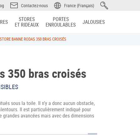
log
Contactez-nous
France (Français)
STORES
PORTES
IRES
JALOUSIES
ET RIDEAUX
ENROULABLES
STORE BANNE RODAS 350 BRAS CROISÉS
s 350 bras croisés
ISIBLES
ués sous la toile. Il n’y a donc aucun obstacle,
entours. Il est particulièrement indiqué pour
de grandes avancées mais avec des dimensions