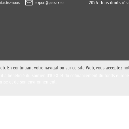
2026. Tous droits rés
tactez-nous
export@persax.es
web. En continuant votre navigation sur ce site Web, vous acceptez not
il a bénéficié du soutien d'ICEX et du cofinancement du fonds euro
prise et de son environnement.