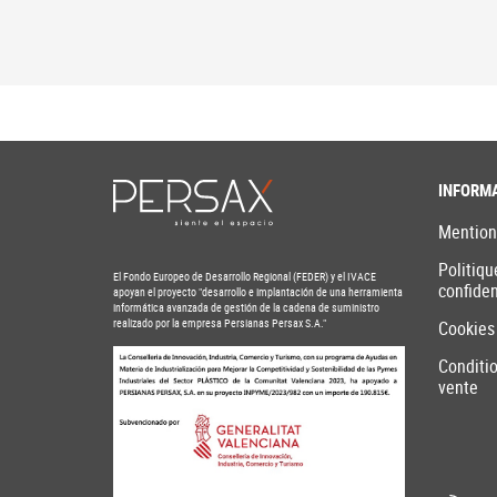
INFORM
Mention
Politiqu
El Fondo Europeo de Desarrollo Regional (FEDER) y el IVACE
confiden
apoyan el proyecto "desarrollo e implantación de una herramienta
informática avanzada de gestión de la cadena de suministro
realizado por la empresa Persianas Persax S.A."
Cookies
Conditi
vente