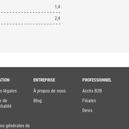
1,4
2,4
ATION
ENTREPRISE
PROFESSIONNEL
s légales
À propos de nous
Accès B2B
e de
Blog
Filiales
tialité
Devis
ons générales de