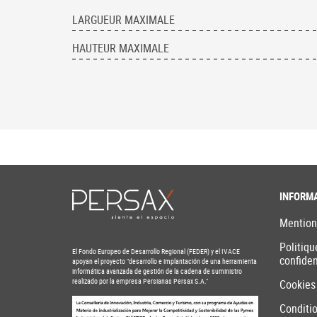
LARGUEUR MAXIMALE
HAUTEUR MAXIMALE
INFORM
Mention
Politiqu
El Fondo Europeo de Desarrollo Regional (FEDER) y el IVACE
confiden
apoyan el proyecto "desarrollo e implantación de una herramienta
informática avanzada de gestión de la cadena de suministro
realizado por la empresa Persianas Persax S.A."
Cookies
Conditi