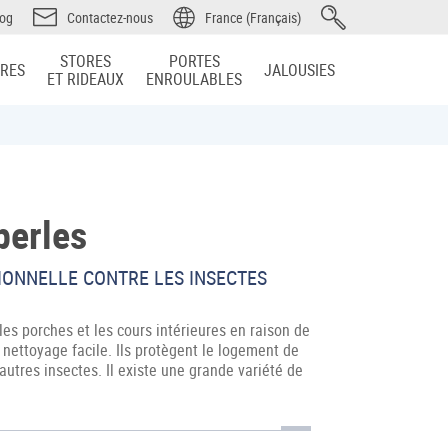
log
Contactez-nous
France (Français)
STORES
PORTES
IRES
JALOUSIES
ET RIDEAUX
ENROULABLES
perles
IONNELLE CONTRE LES INSECTES
les porches et les cours intérieures en raison de
 nettoyage facile. Ils protègent le logement de
utres insectes. Il existe une grande variété de