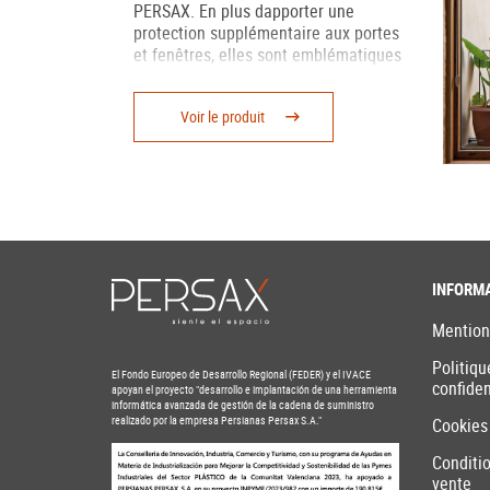
PERSAX. En plus dapporter une
protection supplémentaire aux portes
et fenêtres, elles sont emblématiques
dans la plupart de villes du Levant, et
d’une grande partie de l’Espagne.
Voir le produit
Fabriquées en bois et en PVC, nous les
proposons dans de multiples couleurs,
afin d’apporter une touche personnelle
à votre habitat. Elles fusionnent à la
perfection avec de nombreux styles.
INFORM
Mention
Politiqu
El Fondo Europeo de Desarrollo Regional (FEDER) y el IVACE
confiden
apoyan el proyecto "desarrollo e implantación de una herramienta
informática avanzada de gestión de la cadena de suministro
realizado por la empresa Persianas Persax S.A."
Cookies
Conditi
vente