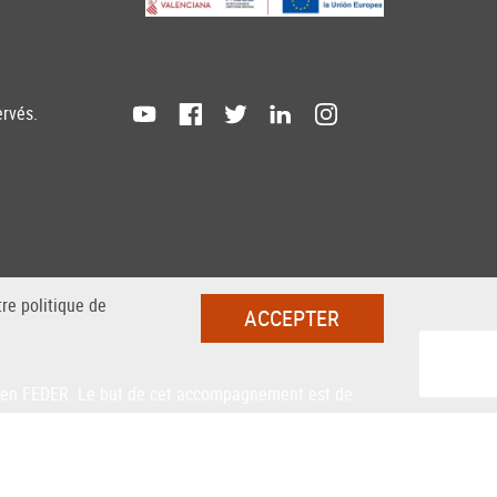
ervés.
re politique de
ACCEPTER
péen FEDER. Le but de cet accompagnement est de