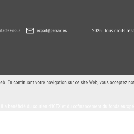
2026. Tous droits rés
tactez-nous
export@persax.es
web. En continuant votre navigation sur ce site Web, vous acceptez not
il a bénéficié du soutien d'ICEX et du cofinancement du fonds euro
prise et de son environnement.