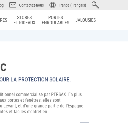
log
Contactez-nous
France (Français)
STORES
PORTES
IRES
JALOUSIES
ET RIDEAUX
ENROULABLES
VC
POUR LA PROTECTION SOLAIRE.
raditionnel commercialisé par PERSAX. En plus
ux portes et fenêtres, elles sont
u Levant, et d’une grande partie de l’Espagne.
tes et faciles d’entretien.