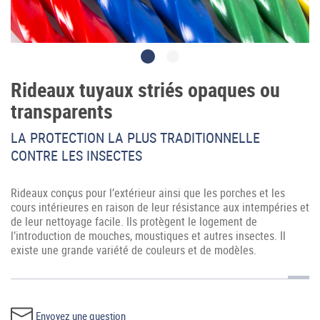
Rideaux tuyaux striés opaques ou
transparents
Accès professionnel
LA PROTECTION LA PLUS TRADITIONNELLE
CONTRE LES INSECTES
Generador de precios CYPE
Rideaux conçus pour l’extérieur ainsi que les porches et les
Téléchargements
cours intérieures en raison de leur résistance aux intempéries et
de leur nettoyage facile. Ils protègent le logement de
Blog
l’introduction de mouches, moustiques et autres insectes. Il
existe une grande variété de couleurs et de modèles.
Contactez-nous
France (Français)
Envoyez une question