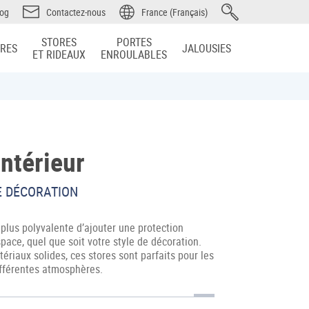
log
Contactez-nous
France (Français)
STORES
PORTES
IRES
JALOUSIES
ET RIDEAUX
ENROULABLES
intérieur
E DÉCORATION
 plus polyvalente d’ajouter une protection
pace, quel que soit votre style de décoration.
riaux solides, ces stores sont parfaits pour les
ifférentes atmosphères.