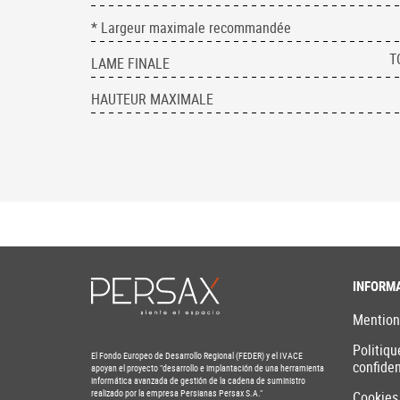
* Largeur maximale recommandée
T
LAME FINALE
HAUTEUR MAXIMALE
INFORM
Mention
Politiqu
El Fondo Europeo de Desarrollo Regional (FEDER) y el IVACE
confiden
apoyan el proyecto "desarrollo e implantación de una herramienta
informática avanzada de gestión de la cadena de suministro
realizado por la empresa Persianas Persax S.A."
Cookies