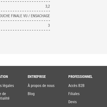
3,2
OUCHE FINALE VU / ENSACHAGE
3
ATION
ENTREPRISE
PROFESSIONNEL
s légales
À propos de nous
Accès B2B
e de
Blog
Filiales
tialité
Devis