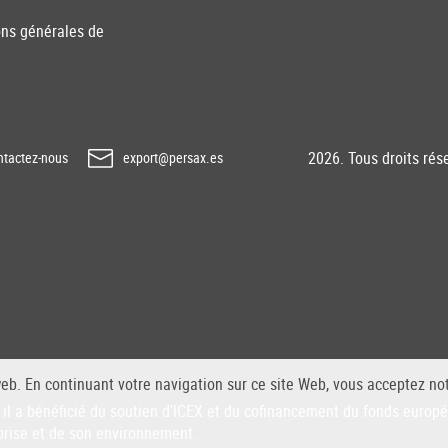
ons générales de
2026. Tous droits rés
tactez-nous
export@persax.es
web. En continuant votre navigation sur ce site Web, vous acceptez not
il a bénéficié du soutien d'ICEX et du cofinancement du fonds euro
prise et de son environnement.